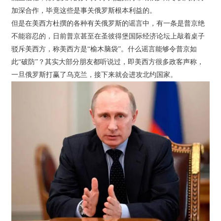
加深合作，毕竟这些是事关俄罗斯根本利益的。
但是在美西方杜撰的各种有关俄罗斯的谣言中，有一条是普京绝
不能容忍的，日前普京甚至在圣彼得堡国际经济论坛上敲着桌子
驳斥美西方，称美西方是“榆木脑袋”。什么谣言能够令普京如
此“破防”？其实大部分朋友都听说过，即美西方很多政客声称，
一旦俄罗斯打赢了乌克兰，接下来就会进攻北约国家。