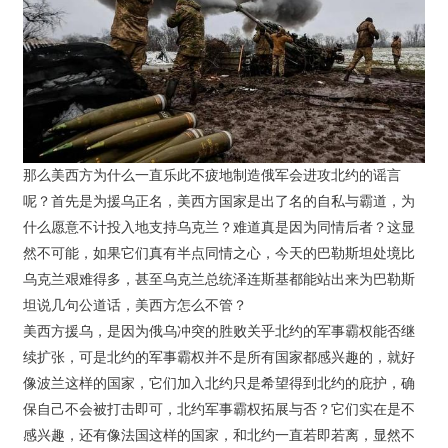
那么美西方为什么一直乐此不疲地制造俄军会进攻北约的谣言
呢？首先是为援乌正名，美西方国家是出了名的自私与霸道，为
什么愿意不计投入地支持乌克兰？难道真是因为同情后者？这显
然不可能，如果它们真有半点同情之心，今天的巴勒斯坦处境比
乌克兰艰难得多，甚至乌克兰总统泽连斯基都能站出来为巴勒斯
坦说几句公道话，美西方怎么不管？
美西方援乌，是因为俄乌冲突的胜败关乎北约的军事霸权能否继
续扩张，可是北约的军事霸权并不是所有国家都感兴趣的，就好
像波兰这样的国家，它们加入北约只是希望得到北约的庇护，确
保自己不会被打击即可，北约军事霸权拓展与否？它们实在是不
感兴趣，还有像法国这样的国家，和北约一直若即若离，显然不