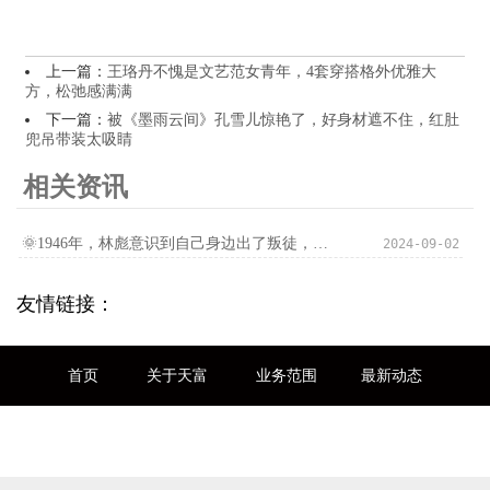
上一篇：
王珞丹不愧是文艺范女青年，4套穿搭格外优雅大
方，松弛感满满
下一篇：
被《墨雨云间》孔雪儿惊艳了，好身材遮不住，红肚
兜吊带装太吸睛
相关资讯
🌞1946年，林彪意识到自己身边出了叛徒，因为敌人的打法突然间出现
2024-09-02
友情链接：
首页
关于天富
业务范围
最新动态
联系我们