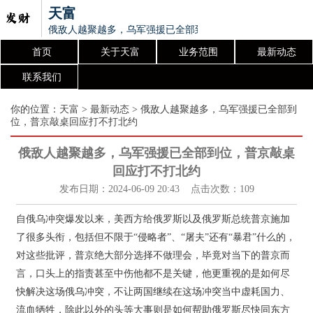
天富
俄敌人越聚越多，乌军强援已全部到位，普京敲桌回应打不打
首页
关于天富
业务范围
最新动态
联系我们
你的位置：
天富
>
最新动态
> 俄敌人越聚越多，乌军强援已全部到
位，普京敲桌回应打不打北约
俄敌人越聚越多，乌军强援已全部到位，普京敲桌
回应打不打北约
发布日期：2024-06-09 20:43 点击次数：109
自俄乌冲突爆发以来，美西方给俄罗斯以及俄罗斯总统普京施加
了很多头衔，包括但不限于“侵略者”、“屠夫”还有“暴君”什么的，
对这些批评，普京绝大部分选择不做理会，毕竟对当下的普京而
言，口头上的指责甚至中伤他都不是关键，他更重视的是如何尽
快解决这场俄乌冲突，不让两国继续在这场冲突当中虚耗国力、
流血牺牲，除此以外的头等大事则是如何帮助俄罗斯尽快同东方