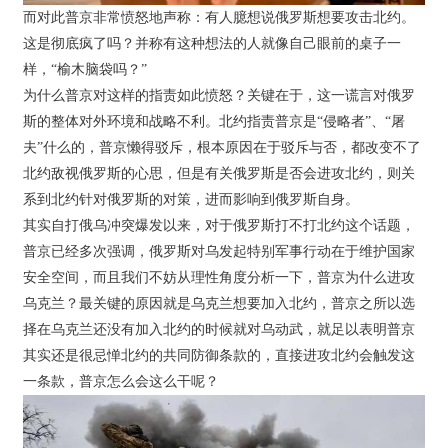
而对此普京非常愤怒地声称：有人臆想说俄罗斯想要攻击北约。
这是彻底疯了吗？并称有这种想法的人就像自己眼前的桌子一
样，“榆木脑袋吗？”
为什么普京对这样的指责如此愤怒？关键在于，这一谎言对俄罗
斯的整体对外环境和战略不利。北约指责普京是“侵略者”、“屠
夫”什么的，普京懒得驳斥，根本原因在于驳斥与否，都改变不了
北约敌视俄罗斯的心思，但是有关俄罗斯是否会进攻北约，则关
系到北约针对俄罗斯的对策，进而影响到俄罗斯自身。
其实自打俄乌冲突爆发以来，对于俄罗斯打不打北约这个话题，
普京已经多次强调，俄罗斯对乌发起特别军事行动在于维护国家
安全空间，而且我们不妨从理性角度分析一下，普京为什么进攻
乌克兰？最关键的原因就是乌克兰想要加入北约，普京之所以选
择在乌克兰还没有加入北约的时候就对乌动武，就足以表明普京
其实还是很忌惮北约的共同防御条款的，直接进攻北约会触发这
一条款，普京怎么会这么干呢？