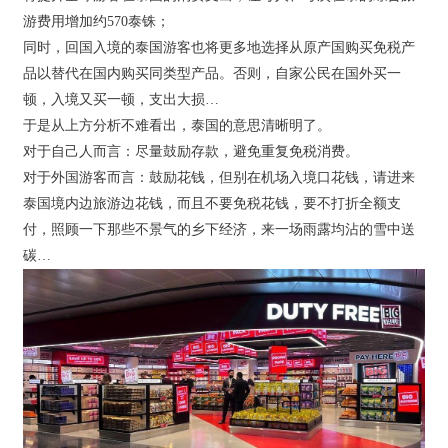
游费用增加约570泰铢；
同时，回国入境的泰国游客也将更多地选择从原产国购买免税产
品以替代在国内购买同类型产品。否则，自家公民在国外买一
顿，入境又买一顿，支出大损…
于是从上方分析不难看出，泰国的意思清晰明了。
对于自己人而言：尽量鼓励存款，避免重复免税消费。
对于外国游客而言：鼓励花钱，但别在机场入境口花钱，请进来
泰国境内边旅游边花钱，而且不要免税花钱，要不打折全额支
付，照顾一下那些不景气的乡下经济，来一场雨露均沾的雪中送
碳…