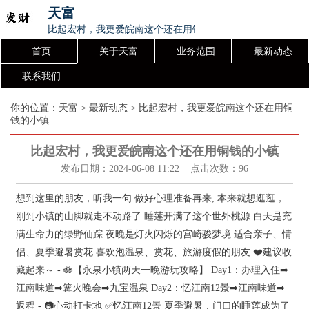
天富
比起宏村，我更爱皖南这个还在用铜钱的小镇
首页
关于天富
业务范围
最新动态
联系我们
你的位置：
天富
>
最新动态
> 比起宏村，我更爱皖南这个还在用铜
钱的小镇
比起宏村，我更爱皖南这个还在用铜钱的小镇
发布日期：2024-06-08 11:22 点击次数：96
想到这里的朋友，听我一句 做好心理准备再来, 本来就想逛逛，
刚到小镇的山脚就走不动路了 睡莲开满了这个世外桃源 白天是充
满生命力的绿野仙踪 夜晚是灯火闪烁的宫崎骏梦境 适合亲子、情
侣、夏季避暑赏花 喜欢泡温泉、赏花、旅游度假的朋友 ❤️建议收
藏起来～ - 🪷【永泉小镇两天一晚游玩攻略】 Day1：办理入住➡
江南味道➡篝火晚会➡九宝温泉 Day2：忆江南12景➡江南味道➡
返程 - 📷心动打卡地 ✅忆江南12景 夏季避暑，门口的睡莲成为了