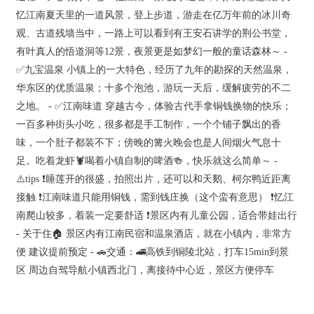
忆江南夏天里的一道风景，登上步道，游走在亿万年前的冰川奇
观、古道残墙当中，一路上可以看到有王安石讲学的荆公书堂，
有叶真人的悟道洞等12景，夜景更是如梦幻一般的童话森林～ -
✅九宝温泉 小镇上的一大特色，经历了九年的勘探的天然温泉，
华东区的优质温泉；十多个泡池，游玩一天后，缓解疲劳的不二
之地。 - ✅江南味道 穿越古今，体验古代手拿铜钱换物的快乐；
一百多种街头小吃，很多都是手工制作，一个个铺子飘出的香
味，一个肚子都装不下；傍晚的篝火晚会也是人间烟火气息十
足。吃着龙虾🦞喝着小镇自制的啤酒🍻，快乐就这么简单～ -
⚠️tips ❗睡莲开的很盛，拍照出片，还可以和天鹅、柯尔鸭近距离
接触 ❗江南味道只能用铜钱，需到钱庄换（这个蛮有意思） ❗忆江
南爬山较多，着装一定要舒适 ❗景区内有儿童公园，适合带娃出行
- 关于住🏠 景区内有江南民宿和温泉酒店，就在小镇内，非常方
便 建议提前预定 - 🚗交通：🚄高铁到铜陵北站，打车15min到景
区 周边自驾导航小镇西北门，离接待中心近，景区方便停车