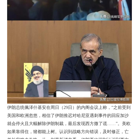
伊朗总统佩泽什基安在周日（29日）的内阁会议上称，“之前受到
美国和欧洲忽悠，相信了伊朗推迟对哈尼亚遇刺事件的回应加沙
就会停火且大幅解除伊朗制裁，最后发现西方撒了谎……”。美欧
如果靠得住，猪都能上树。认识到战略方向错误，及时修正，亡